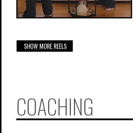
SHOW MORE REELS
COACHING