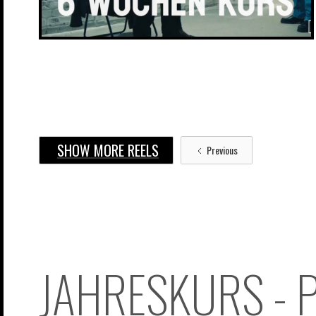
SHOW MORE REELS
Previous
JAHRESKURS - 